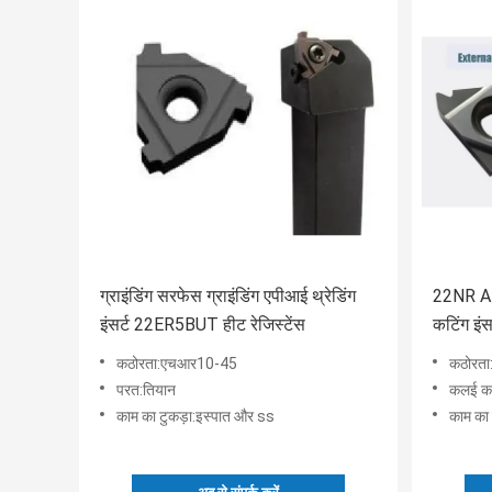
ग्राइंडिंग सरफेस ग्राइंडिंग एपीआई थ्रेडिंग
22NR API
इंसर्ट 22ER5BUT हीट रेजिस्टेंस
कटिंग इं
कठोरता:एचआर10-45
कठोरत
परत:तियान
कलई कर
काम का टुकड़ा:इस्पात और ss
काम का 