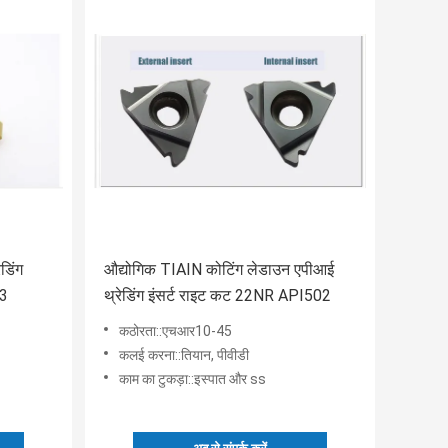
ेडिंग
औद्योगिक TIAIN कोटिंग लेडाउन एपीआई
03
थ्रेडिंग इंसर्ट राइट कट 22NR API502
कठोरता::एचआर10-45
कलई करना::तियान, पीवीडी
काम का टुकड़ा::इस्पात और ss