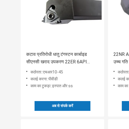
कटाव प्रतिरोधी धातु टंगस्टन कार्बाइड
22NR AP
सीएनसी खराद उपकरण 22ER 6API
उच्च गत
HR10-45 सम्मिलित करता है
करता है
कठोरता::एचआर10-45
कठोरत
कलई करना::पीवीडी
कलई कर
काम का टुकड़ा::इस्पात और ss
काम का 
अब से संपर्क करें