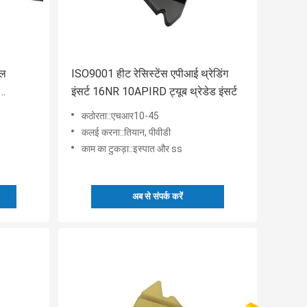
ील
ISO9001 हीट रेसिस्टेंस एपीआई थ्रेडिंग
इंसर्ट 16NR 10APIRD ट्यूब थ्रेडेड इंसर्ट
कठोरता::एचआर10-45
कलई करना::तियान, पीवीडी
काम का टुकड़ा::इस्पात और ss
अब से संपर्क करें