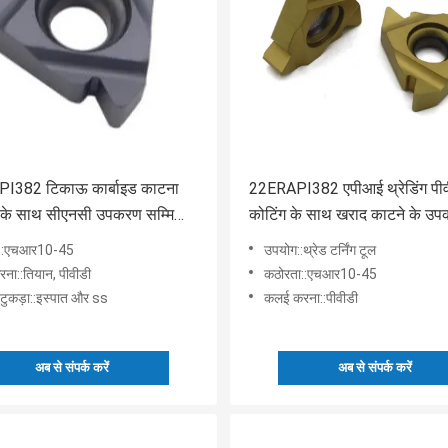
I382 टिकाऊ कार्बाइड काटना
22ERAPI382 एपीआई थ्रेडिंग पी
ि के साथ सीएनसी उपकरण सम्मिलित
कोटिंग के साथ खराद काटने के उ
सम्मिलित करता है
ा::एचआर10-45
उपयोग::थ्रेड टर्निंग टूल
ना::तियान, पीवीडी
कठोरता::एचआर10-45
टुकड़ा::इस्पात और ss
कलई करना::पीवीडी
अब से संपर्क करें
अब से संपर्क करें