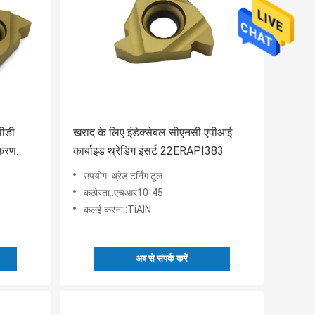
वीडी
खराद के लिए इंडेक्सेबल सीएनसी एपीआई
पकरण
कार्बाइड थ्रेडिंग इंसर्ट 22ERAPI383
उपयोग::थ्रेड टर्निंग टूल
कठोरता::एचआर10-45
कलई करना::TiAlN
अब से संपर्क करें