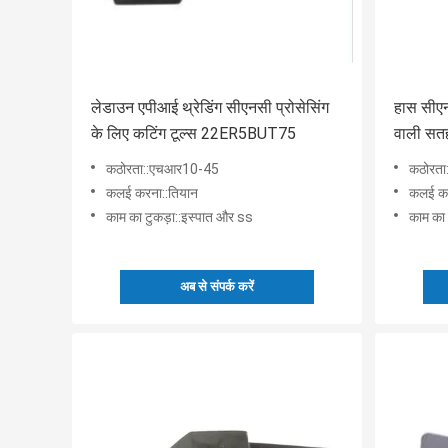
लेडाउन एपीआई थ्रेडिंग सीएनसी प्रोसेसिंग
हास सीएन
के लिए कटिंग टूल्स 22ER5BUT75
वाली सत
सम्मिलि
कठोरता::एचआर10-45
कठोरत
कलई करना::तियान
कलई कर
काम का टुकड़ा::इस्पात और ss
काम का 
अब से संपर्क करें