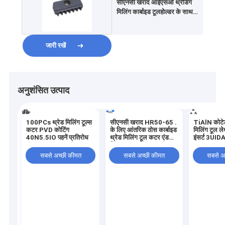
सीएनसी खराद आईएसओ थ्रेडिंग
मिलिंग कार्बाइड टूलहोल्डर के साथ
डालें 14N2.5ISO
जारी रखें
अनुशंसित उत्पाद
100PCs थ्रेड मिलिंग टूल्स
सीएनसी खराद HR50-65 .
TiAlN कोटेड
कटर PVD कोटिंग
के लिए आंतरिक ठोस कार्बाइड
मिलिंग टूल लेथ
40N5.5IO पहनें प्रतिरोध
थ्रेड मिलिंग टूल कटर एंड
इंसर्ट 3UID
मिल
सबसे अच्छी कीमत
सबसे अच्छी कीमत
सबसे अ