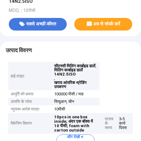
14N2.5ISO
MOQ：10पीसी
सबसे अच्छी कीमत
अब से संपर्क करें
उत्पाद विवरण
,
सीएनसी मिलिंग कार्बाइड डालें
मिलिंग कार्बाइड डालें
14N2.5ISO
हाई लाइट
,
खराद आंतरिक थ्रेडिंग
उपकरण
आपूर्ति की क्षमता
100000 पीसी / माह
उत्पत्ति के प्लेस
सिचुआन, चीन
न्यूनतम आदेश मात्रा
10पीसी
10pcs in one box
प्रसव
3-5
inside;
अंदर एक बॉक्स में
पैकेजिंग विवरण
के
कार्य
10 पीसी;
foam with
समय
दिवस
carton outside
और देखो