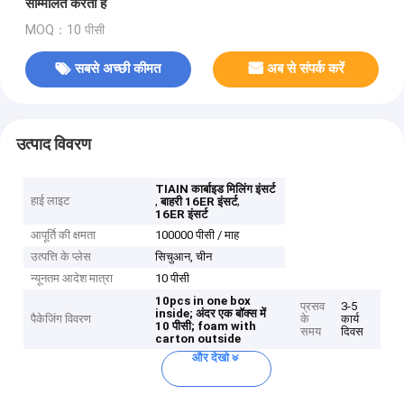
सम्मिलित करता है
MOQ：10 पीसी
सबसे अच्छी कीमत
अब से संपर्क करें
उत्पाद विवरण
TIAIN कार्बाइड मिलिंग इंसर्ट
हाई लाइट
,
,
बाहरी 16ER इंसर्ट
16ER इंसर्ट
आपूर्ति की क्षमता
100000 पीसी / माह
उत्पत्ति के प्लेस
सिचुआन, चीन
न्यूनतम आदेश मात्रा
10 पीसी
10pcs in one box
प्रसव
3-5
inside;
अंदर एक बॉक्स में
पैकेजिंग विवरण
के
कार्य
10 पीसी;
foam with
समय
दिवस
carton outside
और देखो