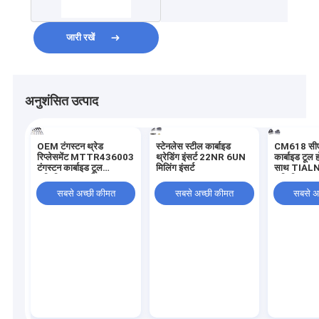
लिए सम्मिलित करता है
जारी रखें
अनुशंसित उत्पाद
OEM टंगस्टन थ्रेड
स्टेनलेस स्टील कार्बाइड
CM618 सीएन
रिप्लेसमेंट MTTR436003
थ्रेडिंग इंसर्ट 22NR 6UN
कार्बाइड टूल ह
टंगस्टन कार्बाइड टूल
मिलिंग इंसर्ट
साथ TIALN
सम्मिलित करता है:
सम्मिलित करत
सबसे अच्छी कीमत
सबसे अच्छी कीमत
सबसे अ