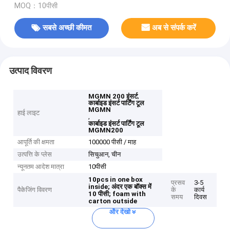
MOQ：10पीसी
सबसे अच्छी कीमत
अब से संपर्क करें
उत्पाद विवरण
,
MGMN 200 इंसर्ट
कार्बाइड इंसर्ट पार्टिंग टूल
MGMN
हाई लाइट
,
कार्बाइड इंसर्ट पार्टिंग टूल
MGMN200
आपूर्ति की क्षमता
100000 पीसी / माह
उत्पत्ति के प्लेस
सिचुआन, चीन
न्यूनतम आदेश मात्रा
10पीसी
10pcs in one box
प्रसव
3-5
inside;
अंदर एक बॉक्स में
पैकेजिंग विवरण
के
कार्य
10 पीसी;
foam with
समय
दिवस
carton outside
और देखो