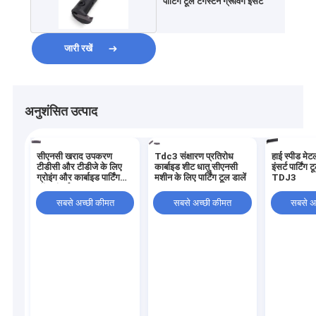
पार्टिंग टूल टंगस्टन ग्रूविंग इंसर्ट
जारी रखें
अनुशंसित उत्पाद
सीएनसी खराद उपकरण
Tdc3 संक्षारण प्रतिरोध
हाई स्पीड मेट
टीडीसी और टीडीजे के लिए
कार्बाइड शीट धातु सीएनसी
इंसर्ट पार्टिंग ट
ग्रोइंग और कार्बाइड पार्टिंग
मशीन के लिए पार्टिंग टूल डालें
TDJ3
ऑफ इंसर्ट
सबसे अच्छी कीमत
सबसे अच्छी कीमत
सबसे अ